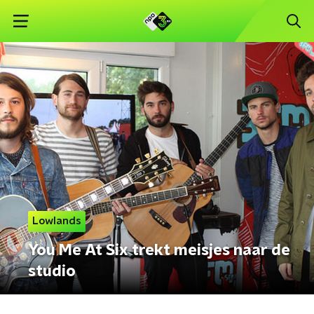
Lowlands
You Me At Six trekt meisjes naar de
studio