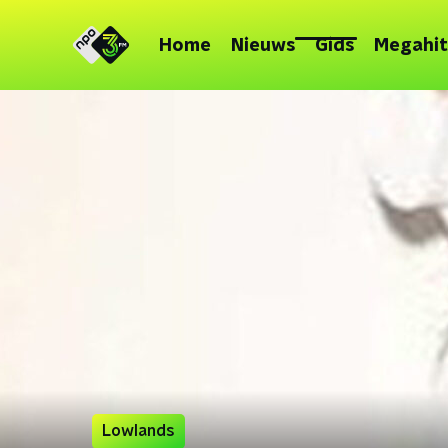
Home
Nieuws
Gids
Megahit
Lowlands