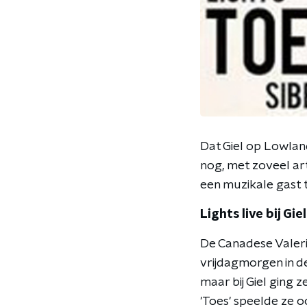
Dat Giel op Lowland
nog, met zoveel art
een muzikale gast t
Lights live bij Giel
De Canadese Valer
vrijdagmorgen in d
maar bij Giel ging 
'Toes' speelde ze 