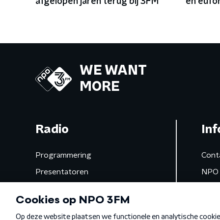
afgelopen jaren terug bij 3FM
en eufo
dansvlo
WE WANT
MORE
Radio
Inf
Programmering
Cont
Presentatoren
NPO 
Frequenties
App 
Gemist