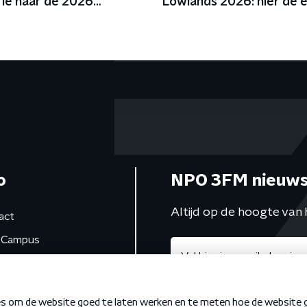
rie naar de 2026
Lowlands 2026: hier de 
er
lading namen
o
NPO 3FM nieuws
Altijd op de hoogte van 
act
Campus
de studio