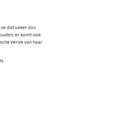
 ze dat vaker zou
houden; er komt ook
ische versie van haar
s.