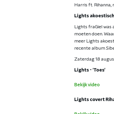
Harris ft. Rihanna, 
Lights akoestisc
Lights fraGiel was 
moeten doen. Waaro
meer Lights akoesti
recente album
Sib
Zaterdag 18 august
Lights - 'Toes'
Bekijk video
Lights covert Ri