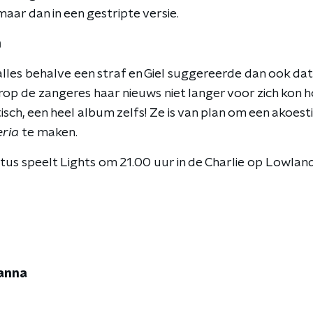
maar dan in een gestripte versie.
h
alles behalve een straf en Giel suggereerde dan ook dat
p de zangeres haar nieuws niet langer voor zich kon 
sch, een heel album zelfs! Ze is van plan om een akoest
eria
te maken.
us speelt Lights om 21.00 uur in de Charlie op Lowland
hanna