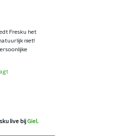
edt Fresku het
tuurlijk niet!
ersoonlijke
aagt
ku live bij
Giel
.