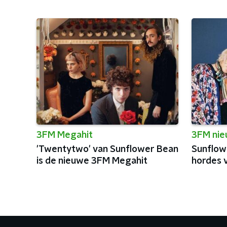
3FM Megahit
3FM ni
'Twentytwo' van Sunflower Bean
Sunflow
is de nieuwe 3FM Megahit
hordes v