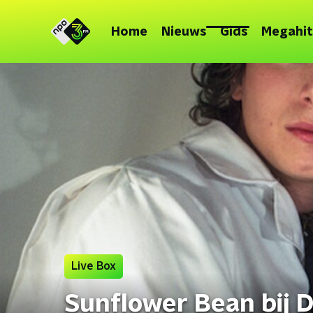
Home
Nieuws
Gids
Megahit
Live Box
Sunflower Bean bij 