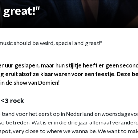
 great!"
usic should be weird, special and great!"
r uur geslapen, maar hun stijltje heeft er geen seco
 eruit alsof ze klaar waren voor een feestje. Deze b
in de show van Domien!
 <3 rock
e band voor het eerst op in Nederland en woensdagav
betreden. Wat is er in die drie jaar allemaal veranderd? J
nt spot, very close to where we wanna be. We want to ma