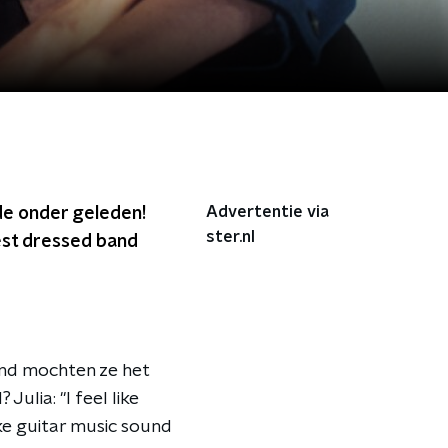
Advertentie via
nde onder geleden!
ster.nl
est dressed band
ond mochten ze het
ulia: "I feel like
ke guitar music sound