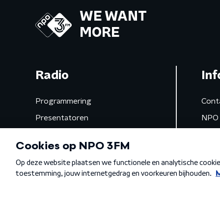
WE WANT
MORE
Radio
Inf
Programmering
Cont
Presentatoren
NPO 
Frequenties
App 
Gemist
Algemene voorwaarden
Privacybeleid