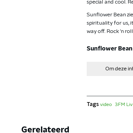
special and cool. R
Sunflower Bean ziet 
spirituality for us,
way off. Rock 'n rol
Sunflower Bean 
Om deze in
Tags
video
3FM Liv
Gerelateerd