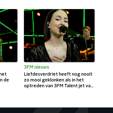
3FM nieuws
met
Liefdesverdriet heeft nog nooit
in de
zo mooi geklonken als in het
optreden van 3FM Talent jet van
der steen