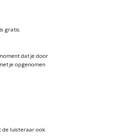
s gratis.
 moment dat je door
t met je opgenomen
t de luisteraar ook