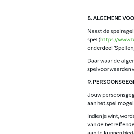
8. ALGEMENE V
Naast de spelrege
spel (
https://www.
onderdeel 'Spellen,
Daar waar de alge
spelvoorwaarden 
9. PERSOONSGEG
Jouw persoonsgeg
aan het spel mogel
Indien je wint, wo
van de betreffende 
aan te kunnen bied