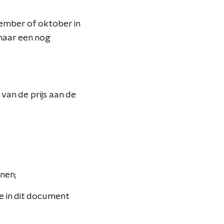
tember of oktober in
naar een nog
van de prijs aan de
nen;
e in dit document