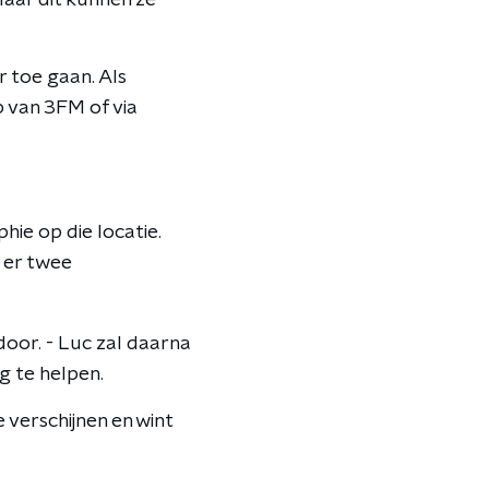
Maar dit kunnen ze
 toe gaan. Als
p van 3FM of via
ie op die locatie.
n er twee
 door. - Luc zal daarna
 te helpen.
e verschijnen en wint