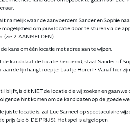
eizen het hele land door om opzoek te gaan naar Luc. 
teraar.
alt namelijk waar de aanvoerders Sander en Sophie naar
 mogelijkheid om jouw locatie door te sturen via de ap
en. (zie 2. AANMELDEN)
 de kans om één locatie met adres aan te wijzen.
de kandidaat de locatie benoemd, staat Sander of Soph
 aan de lijn hangt roep je: Laat je Horen! - Vanaf hier zij
l blijft, is dit NIET de locatie die wij zoeken en gaan we
volgende hint komen om de kandidaten op de goede weg
 juiste locatie is, zal Luc Sarneel op spectaculaire wijz
e prijs (zie 6. DE PRIJS). Het spel is afgelopen.