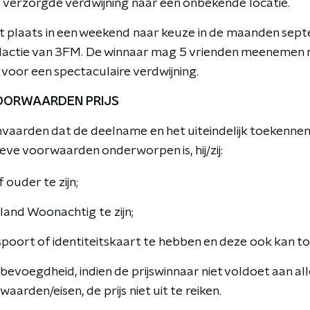
 verzorgde verdwijning naar een onbekende locatie.
dt plaats in een weekend naar keuze in de maanden sep
dactie van 3FM. De winnaar mag 5 vrienden meenemen 
voor een spectaculaire verdwijning.
VOORWAARDEN PRIJS
aarden dat de deelname en het uiteindelijk toekennen 
ve voorwaarden onderworpen is, hij/zij:
f ouder te zijn;
land Woonachtig te zijn;
spoort of identiteitskaart te hebben en deze ook kan to
evoegdheid, indien de prijswinnaar niet voldoet aan all
aarden/eisen, de prijs niet uit te reiken.