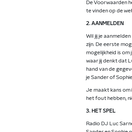
De Voorwaarden he
te vinden op de we
2. AANMELDEN
Wil jij je aanmelde
zijn. De eerste mog
mogelijkheid is om 
waar jij denkt dat 
hand van de gegeven
je Sander of Sophie
Je maakt kans om i
het fout hebben, n
3. HET SPEL
Radio DJ Luc Sarne