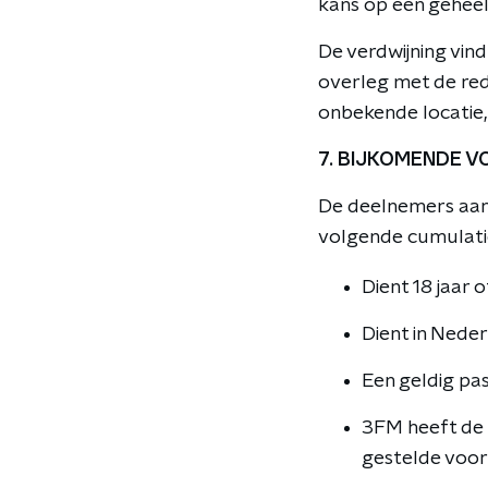
kans op een geheel
De verdwijning vin
overleg met de re
onbekende locatie, 
7. BIJKOMENDE 
De deelnemers aanv
volgende cumulatie
Dient 18 jaar o
Dient in Neder
Een geldig pa
3FM heeft de b
gestelde voorw