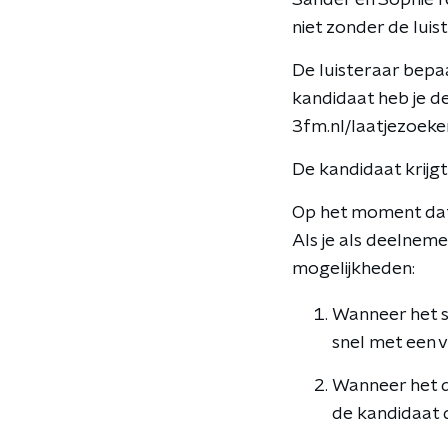
Sander en Sophie r
niet zonder de luis
De luisteraar bepa
kandidaat heb je de
3fm.nl/laatjezoek
De kandidaat krijgt
Op het moment dat 
Als je als deelnemer
mogelijkheden:
Wanneer het sti
snel met een 
Wanneer het de
de kandidaat d