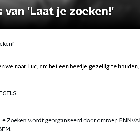
van 'Laat je zoeken!'
eken!'
 we naar Luc, om het een beetje gezellig te houden, z
EGELS
t je Zoeken’ wordt georganiseerd door omroep BNNV
3FM.