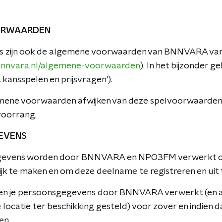
OORWAARDEN
ls zijn ook de algemene voorwaarden van BNNVARA van
bnnvara.nl/algemene-voorwaarden
). In het bijzonder ge
 kansspelen en prijsvragen').
mene voorwaarden afwijken van deze spelvoorwaarden
voorrang.
EVENS
evens worden door BNNVARA en NPO3FM verwerkt o
ijk te maken en om deze deelname te registreren en uit 
rden je persoonsgegevens door BNNVARA verwerkt (en a
locatie ter beschikking gesteld) voor zover en indien da
en.