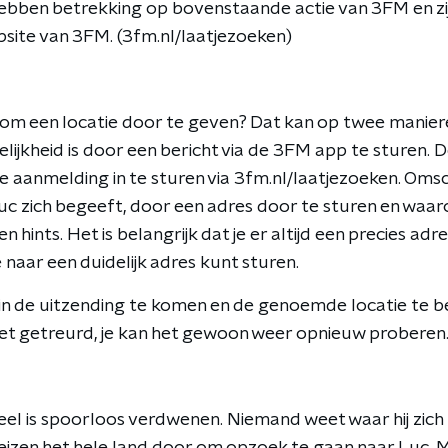
bben betrekking op bovenstaande actie van 3FM en zi
bsite van 3FM. (3fm.nl/laatjezoeken)
n om een locatie door te geven? Dat kan op twee maniere
elijkheid is door een bericht via de 3FM app te sturen.
je aanmelding in te sturen via 3fm.nl/laatjezoeken. Omsch
Luc zich begeeft, door een adres door te sturen en waar
 hints. Het is belangrijk dat je er altijd een precies adr
 naar een duidelijk adres kunt sturen.
n de uitzending te komen en de genoemde locatie te 
iet getreurd, je kan het gewoon weer opnieuw proberen
el is spoorloos verdwenen. Niemand weet waar hij zich