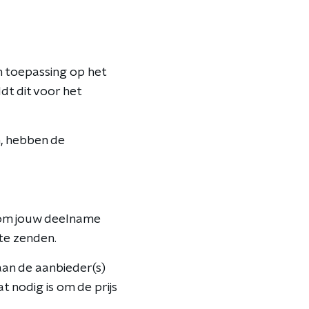
 toepassing op het
ldt dit voor het
, hebben de
m jouw deelname
te zenden.
an de aanbieder(s)
t nodig is om de prijs