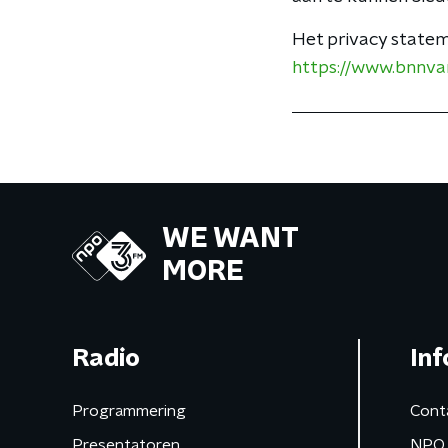
Het privacy statem
https://www.bnnva
WE WANT
MORE
Radio
Inf
Programmering
Cont
Presentatoren
NPO 