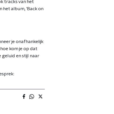
ok tracks van het
n het album, 'Back on
neer je onafhankelijk
 hoe kom je op dat
geluid en stijl naar
esprek: