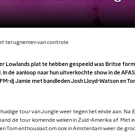
et terugnemen van controle
r Lowlands plat te hebben gespeeld was Britse form
. In de aanloop naar hun uitverkochte show in de AFAS
FM-dj Jamie met bandleden Josh Lloyd-Watson en To
 huidige tour van Jungle weer tegen het einde aan. Na 
 band de tour komende weken in Zuid-Amerika af. Met e
osh en Tom enthousiast om ook in Amsterdam weer de gro