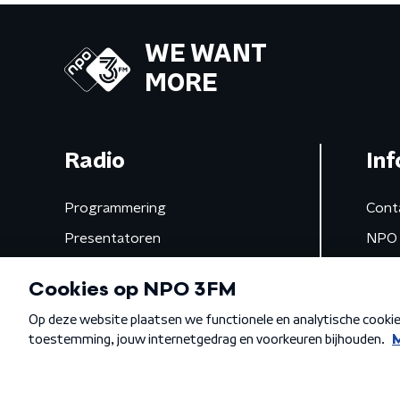
WE WANT
MORE
Radio
Inf
Programmering
Cont
Presentatoren
NPO 
Frequenties
App 
Gemist
Algemene voorwaarden
Privacybeleid