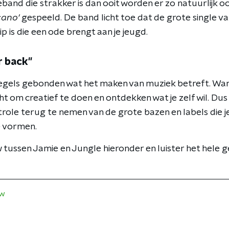
eband die strakker is dan ooit worden er zo natuurlijk o
cano'
gespeeld. De band licht toe dat de grote single va
ip is die een ode brengt aan je jeugd.
r back"
 regels gebonden wat het maken van muziek betreft. Wan
t om creatief te doen en ontdekken wat je zelf wil. Dus
ole terug te nemen van de grote bazen en labels die je 
e vormen.
 tussen Jamie en Jungle hieronder en luister het hele g
ew