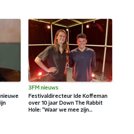
3FM nieuws
e nieuwe
Festivaldirecteur Ide Koffeman
ijn
over 10 jaar Down The Rabbit
Hole: "Waar we mee zijn
begonnen zit er nog steeds in."