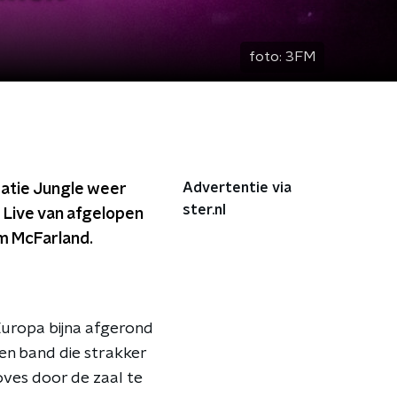
foto:
3FM
Advertentie via
atie Jungle weer
ster.nl
 Live van afgelopen
m McFarland.
Europa bijna afgerond
en band die strakker
oves door de zaal te