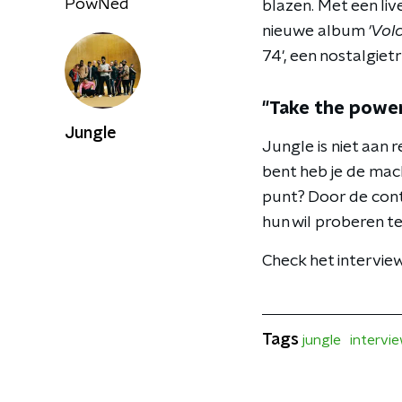
PowNed
blazen. Met een liv
nieuwe album
'Vol
74', een nostalgietr
"Take the powe
Jungle
Jungle is niet aan
bent heb je de mach
punt? Door de contr
hun wil proberen t
Check het interview
Tags
jungle
intervi