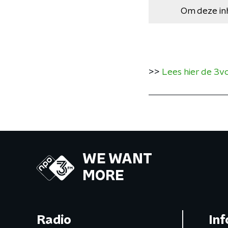
Om deze in
>>
Lees hier de 3v
WE WANT
MORE
Radio
Inf