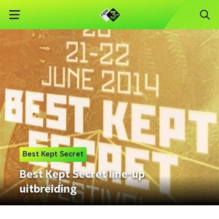
Best Kept Secret
Best Kept Secret line-up
uitbreiding