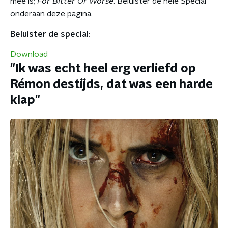
mee is;
For Bitter Or Worse
. Beluister de hele Special
onderaan deze pagina.
Beluister de special:
Download
"Ik was echt heel erg verliefd op
Rémon destijds, dat was een harde
klap"