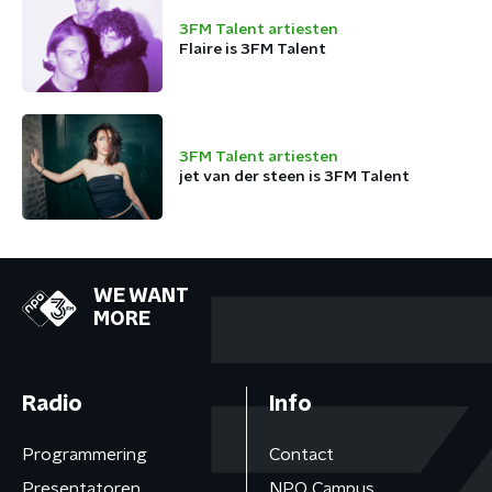
3FM Talent artiesten
Flaire is 3FM Talent
3FM Talent artiesten
jet van der steen is 3FM Talent
WE WANT
MORE
Radio
Info
Programmering
Contact
Presentatoren
NPO Campus