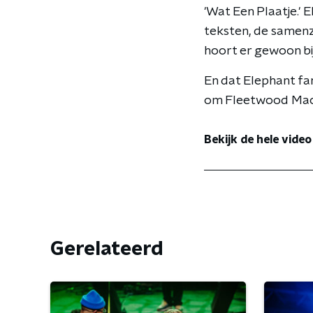
'Wat Een Plaatje.'
teksten, de samenz
hoort er gewoon bij
En dat Elephant fan
om Fleetwood Mac 
Bekijk de hele vide
Gerelateerd