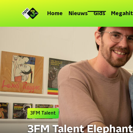
Home
Nieuws
Gids
Megahit
3FM Talent
3FM Talent Elephant 