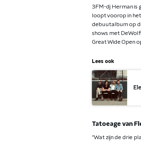
3FM-dj Herman is gr
loopt voorop in he
debuutalbum op de 
shows met DeWolff 
Great Wide Open op
Lees ook
El
Tatoeage van F
"Wat zijn de drie p