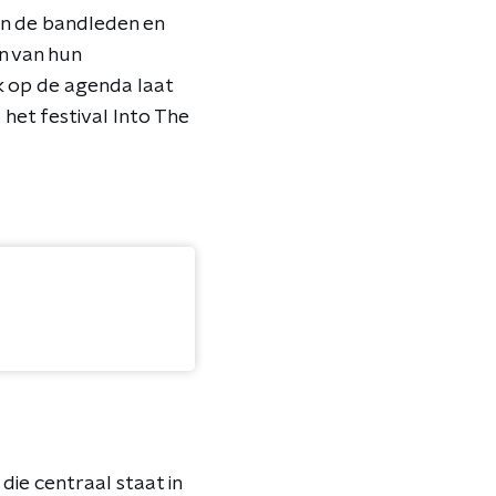
van de bandleden en
n van hun
k op de agenda laat
het festival Into The
die centraal staat in