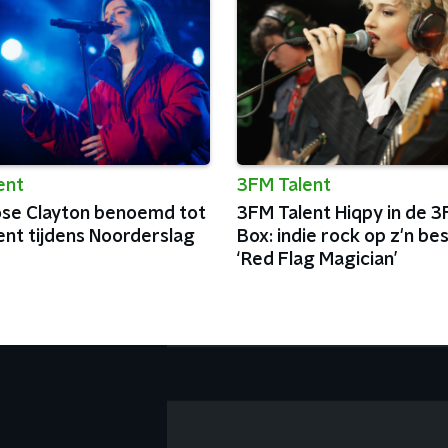
ent
3FM Talent
se Clayton benoemd tot
3FM Talent Hiqpy in de 3
ent tijdens Noorderslag
Box: indie rock op z'n be
‘Red Flag Magician’