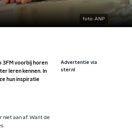
foto:
ANP
Advertentie via
p 3FM voorbij horen
ster.nl
r leren kennen. In
ze hun inspiratie
 niet aan af. Want de
s.