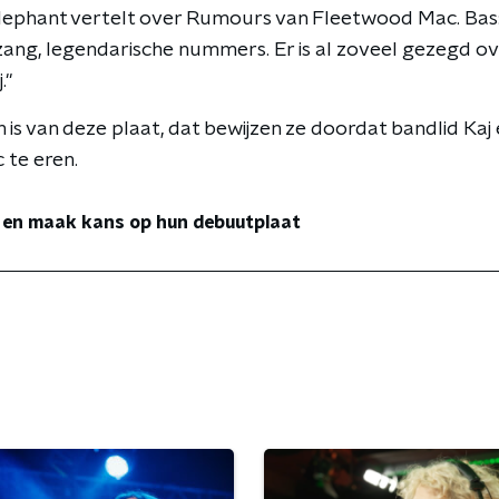
 Elephant vertelt over Rumours van Fleetwood Mac. Bas:
ang, legendarische nummers. Er is al zoveel gezegd ove
."
 is van deze plaat, dat bewijzen ze doordat bandlid Ka
te eren.
o en maak kans op hun debuutplaat