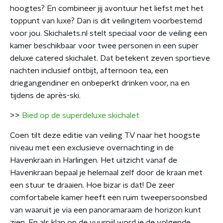
hoogtes? En combineer jij avontuur het liefst met het
toppunt van luxe? Dan is dit veilingitem voorbestemd
voor jou. Skichalets.nl stelt speciaal voor de veiling een
kamer beschikbaar voor twee personen in een super
deluxe catered skichalet. Dat betekent zeven sportieve
nachten inclusief ontbijt, afternoon tea, een
driegangendiner en onbeperkt drinken voor, na en
tijdens de après-ski.
>>
Bied op de superdeluxe skichalet
Coen tilt deze editie van veiling TV naar het hoogste
niveau met een exclusieve overnachting in de
Havenkraan in Harlingen. Het uitzicht vanaf de
Havenkraan bepaal je helemaal zelf door de kraan met
een stuur te draaien. Hoe bizar is dat! De zeer
comfortabele kamer heeft een ruim tweepersoonsbed
van waaruit je via een panoramaraam de horizon kunt
zien. En als klap op de vuurpijl word je de volgende