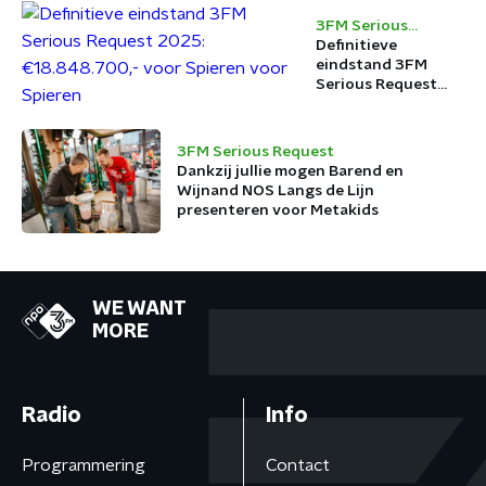
3FM Serious
Request
Definitieve
eindstand 3FM
Serious Request
2025:
€18.848.700,- voor
Spieren voor
3FM Serious Request
Spieren
Dankzij jullie mogen Barend en
Wijnand NOS Langs de Lijn
presenteren voor Metakids
WE WANT
MORE
Radio
Info
Programmering
Contact