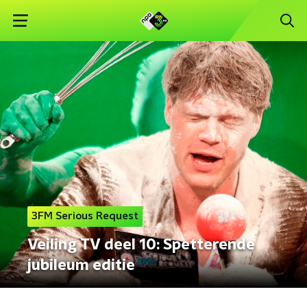
3FM Serious Request
Veiling TV deel 10: Spetterende
jubileum editie