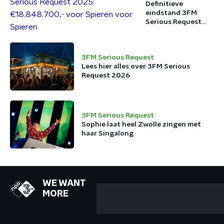
Request
Definitieve
eindstand 3FM
Serious Request
2025:
€18.848.700,- voor
Spieren voor
3FM Serious Request
Spieren
Lees hier alles over 3FM Serious
Request 2026
3FM Serious Request
Sophie laat heel Zwolle zingen met
haar Singalong
WE WANT
MORE