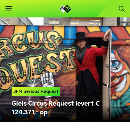
3FM Serious Request
Giels Circus Request levert €
124.371,- op