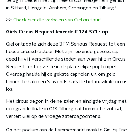
terug in Leiden met zijn hele circus. Heb je hem gemist
in Sittard, Hengelo, Arnhem, Groningen en Tilburg?
>>
Check hier alle verhalen van Giel on tour!
Giels Circus Request leverde € 124.371,- op
Giel ontpopte zich deze 3FM Serious Request tot een
heuse circusdirecteur. Met zijn reizende gezelschap
deed hij vijf verschillende steden aan waar hij zijn Circus
Request tent opzette in de plaatselijke poptempel.
Overdag haalde hij de gekste capriolen uit om geld
binnen te halen en 's avonds barstte het muzikale circus
los.
Het circus begon in kleine zalen en eindigde vrijdag met
een grande finale in 013 Tilburg dat bommetje vol zat,
vertelt Giel op de vroege zaterdagochtend.
Op het podium aan de Lammermarkt maakte Giel bij Eric