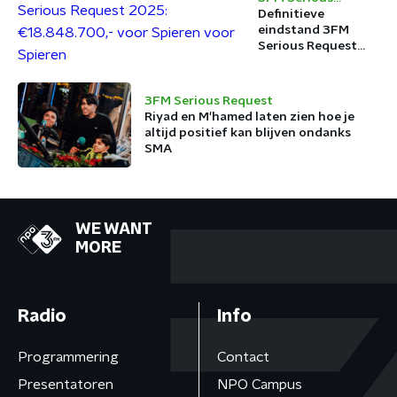
Request
Definitieve
eindstand 3FM
Serious Request
2025:
€18.848.700,- voor
Spieren voor
3FM Serious Request
Spieren
Riyad en M'hamed laten zien hoe je
altijd positief kan blijven ondanks
SMA
WE WANT
MORE
Radio
Info
Programmering
Contact
Presentatoren
NPO Campus