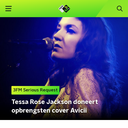
3FM Serious Request
Tessa Rose Jackson doneert
opbrengsten cover Avicii