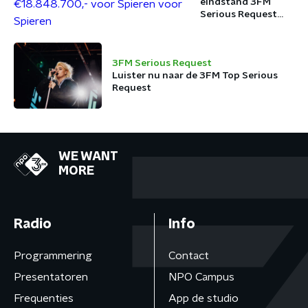
eindstand 3FM
Serious Request
2025:
€18.848.700,- voor
Spieren voor
3FM Serious Request
Spieren
Luister nu naar de 3FM Top Serious
Request
WE WANT
MORE
Radio
Info
Programmering
Contact
Presentatoren
NPO Campus
Frequenties
App de studio