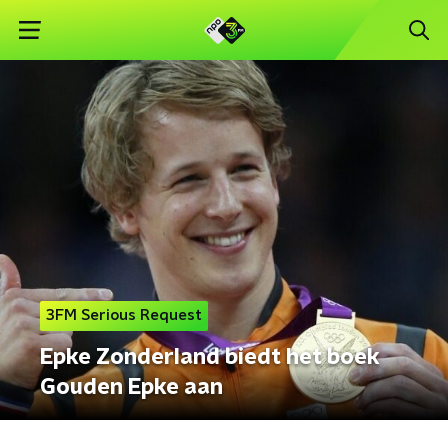
3FM Serious Request
Epke Zonderland biedt het boek
Gouden Epke aan