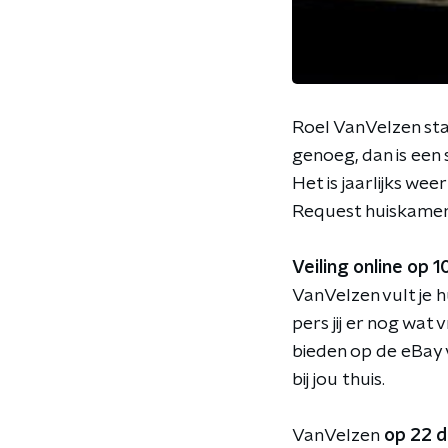
Roel VanVelzen sta
genoeg, dan is een
Het is jaarlijks we
Request huiskamer
Veiling online op
VanVelzen vult je 
pers jij er nog wat 
bieden op de eBay 
bij jou thuis.
VanVelzen
op 22 