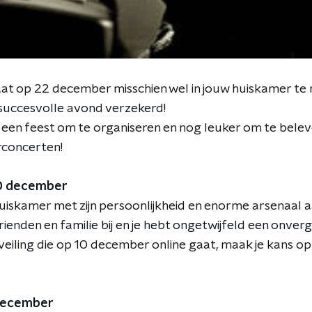
at op 22 december misschien wel in jouw huiskamer te r
 succesvolle avond verzekerd!
er een feest om te organiseren en nog leuker om te bel
concerten!
 10 december
huiskamer met zijn persoonlijkheid en enorme arsenaal 
vrienden en familie bij en je hebt ongetwijfeld een onverg
veiling die op 10 december online gaat, maak je kans op
december