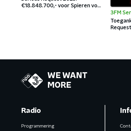
€18.848.700,- voor Spieren voor
Spieren
3FM Ser
Toegank
Reques
WE WANT
MORE
Radio
Inf
Programmering
Cont