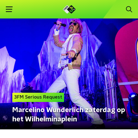
3FM Serious Request
Marcelino Wunderlich zaterdag op
het Wilhelminaplein