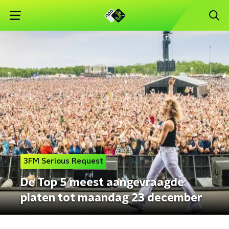
3FM Serious Request
De Top 5 meest aangevraagde
platen tot maandag 23 december