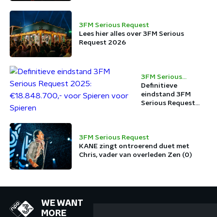
3FM Serious Request
Lees hier alles over 3FM Serious
Request 2026
3FM Serious
Request
Definitieve
eindstand 3FM
Serious Request
2025:
€18.848.700,- voor
Spieren voor
3FM Serious Request
Spieren
KANE zingt ontroerend duet met
Chris, vader van overleden Zen (0)
WE WANT
MORE