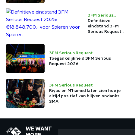
3FM Serious
Request
Definitieve
eindstand 3FM
Serious Request
2025:
€18.848.700,- voor
Spieren voor
3FM Serious Request
Spieren
Toegankelijkheid 3FM Serious
Request 2026
3FM Serious Request
Riyad en M'hamed laten zien hoe je
altijd positief kan blijven ondanks
SMA
WE WANT