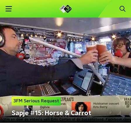
3FM Serious Request
Sapje #15: Horse & Carrot