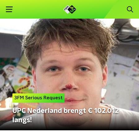
3FM Serious Request
UPC Nederland brengt € 102.012
langs!