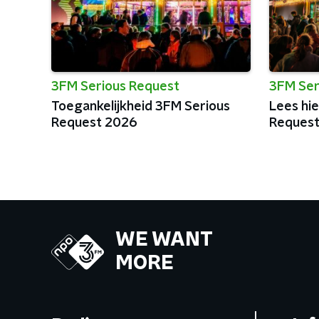
3FM Serious Request
3FM Ser
Toegankelijkheid 3FM Serious
Lees hie
Request 2026
Reques
WE WANT
MORE