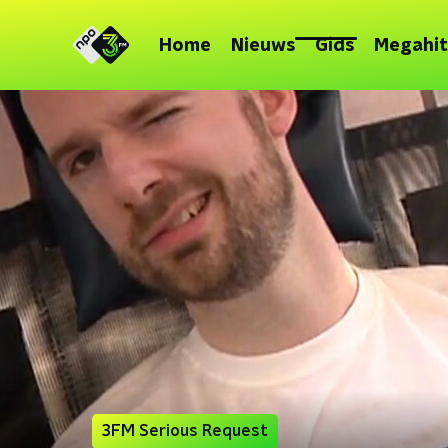
Home
Nieuws
Gids
Megahit
3FM Serious Request