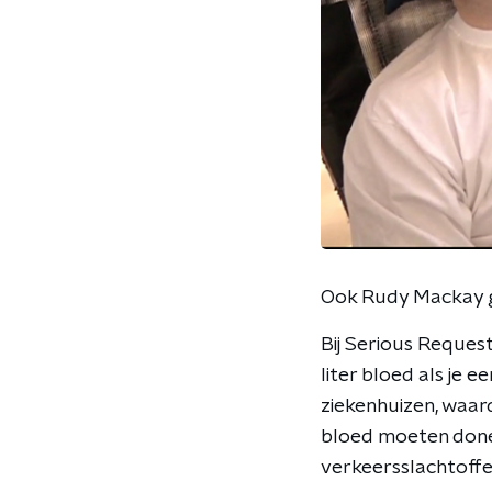
Ook Rudy Mackay ge
Bij Serious Reques
liter bloed als je e
ziekenhuizen, waard
bloed moeten doner
verkeersslachtoffe