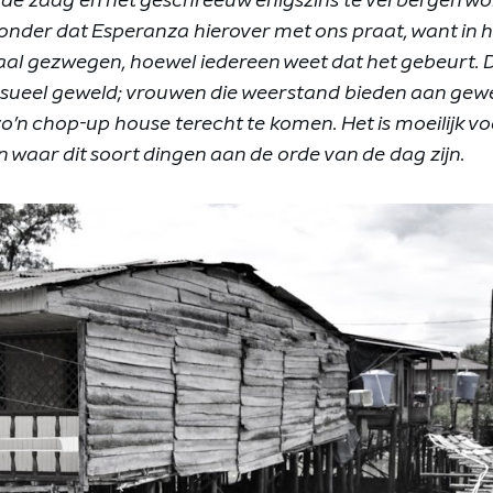
 de zaag en het geschreeuw enigszins te verbergen wo
zonder dat Esperanza hierover met ons praat, want in h
aal gezwegen, hoewel iedereen weet dat het gebeurt. D
ksueel geweld; vrouwen die weerstand bieden aan gew
 zo’n chop-up house terecht te komen. Het is moeilijk voo
jn waar dit soort dingen aan de orde van de dag zijn.