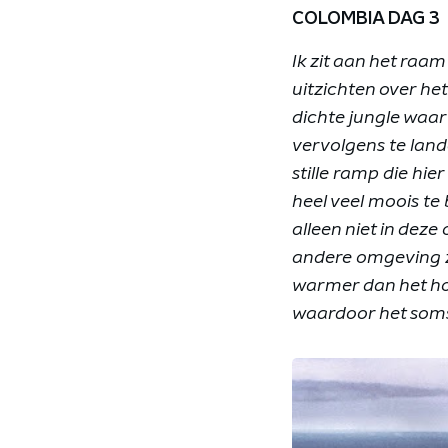
COLOMBIA DAG 3
Ik zit aan het raam
uitzichten over het
dichte jungle waa
vervolgens te land
stille ramp die hie
heel veel moois te b
alleen niet in deze
andere omgeving z
warmer dan het ho
waardoor het soms l