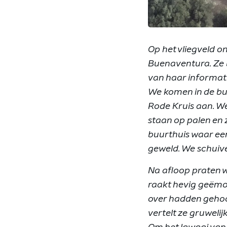
Op het vliegveld o
Buenaventura. Ze 
van haar informat
We komen in de buu
Rode Kruis aan. We
staan op palen en 
buurthuis waar een
geweld.
We schuive
Na afloop praten w
raakt hevig geëmo
over hadden gehoo
vertelt ze gruweli