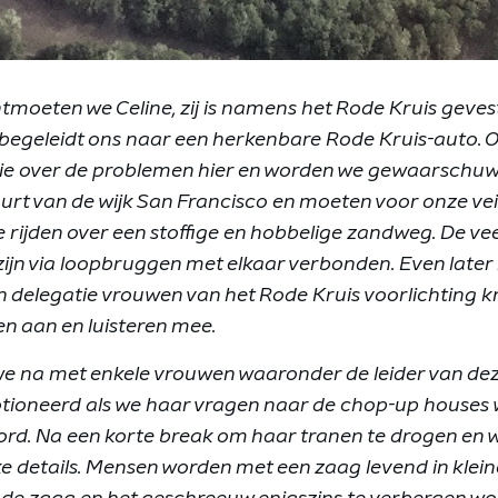
ntmoeten we Celine, zij is namens het Rode Kruis gevest
begeleidt ons naar een herkenbare Rode Kruis-auto. 
ie over de problemen hier en worden we gewaarschuw
rt van de wijk San Francisco en moeten voor onze veil
 rijden over een stoffige en hobbelige zandweg. De ve
zijn via loopbruggen met elkaar verbonden. Even later
 delegatie vrouwen van het Rode Kruis voorlichting kr
n aan en luisteren mee.
e na met enkele vrouwen waaronder de leider van deze
tioneerd als we haar vragen naar de chop-up houses 
rd. Na een korte break om haar tranen te drogen en w
jke details. Mensen worden met een zaag levend in klei