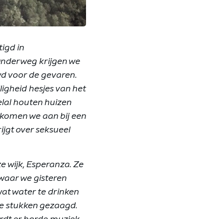
igd in
Onderweg krijgen we
d voor de gevaren.
igheid hesjes van het
elal houten huizen
 komen we aan bij een
ijgt over seksueel
 wijk, Esperanza. Ze
waar we gisteren
at water te drinken
ne stukken gezaagd.