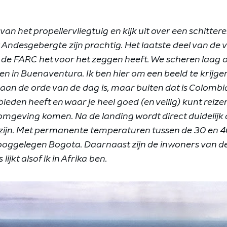
 van het propellervliegtuig en kijk uit over een schitte
 Andesgebergte zijn prachtig. Het laatste deel van de 
r de FARC het voor het zeggen heeft. We scheren laag
en in Buenaventura. Ik ben hier om een beeld te krijge
r aan de orde van de dag is, maar buiten dat is Colomb
ieden heeft en waar je heel goed (en veilig) kunt reizen.
 omgeving komen. Na de landing wordt direct duidelijk 
ijn. Met permanente temperaturen tussen de 30 en 40 
oggelegen Bogota. Daarnaast zijn de inwoners van de
ijkt alsof ik in Afrika ben.