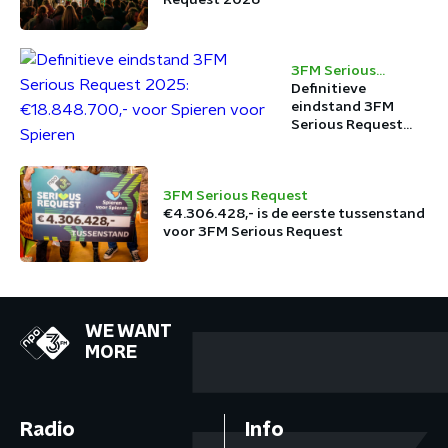
3FM Serious
Request
Definitieve
eindstand 3FM
Serious Request
2025:
€18.848.700,- voor
Spieren voor
3FM Serious Request
Spieren
€4.306.428,- is de eerste tussenstand
voor 3FM Serious Request
WE WANT
MORE
Radio
Info