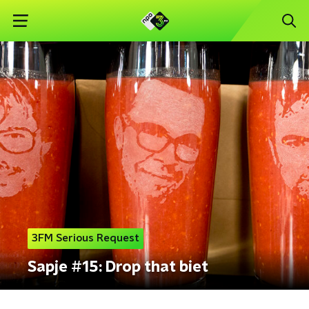
3FM Serious Request
Sapje #15: Drop that biet