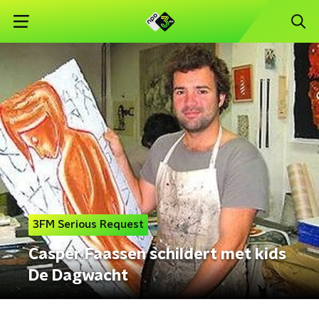
3FM Serious Request
Casper Faassen schildert met kids
De Dagwacht