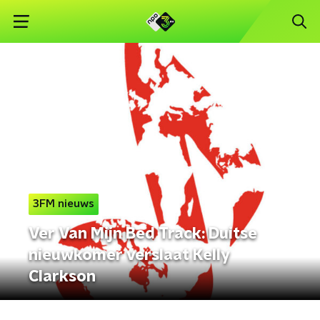
3FM nieuws
Ver Van Mijn Bed Track: Duitse
nieuwkomer verslaat Kelly
Clarkson