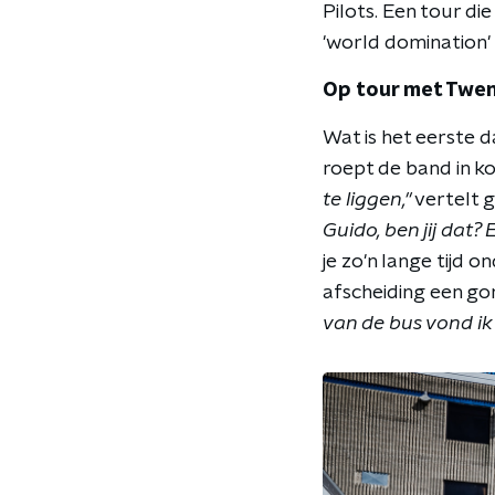
Pilots. Een tour d
'world domination'
Op tour met Twen
Wat is het eerste da
roept de band in k
te liggen,"
vertelt g
Guido, ben jij dat? 
je zo'n lange tijd 
afscheiding een gor
van de bus vond ik 