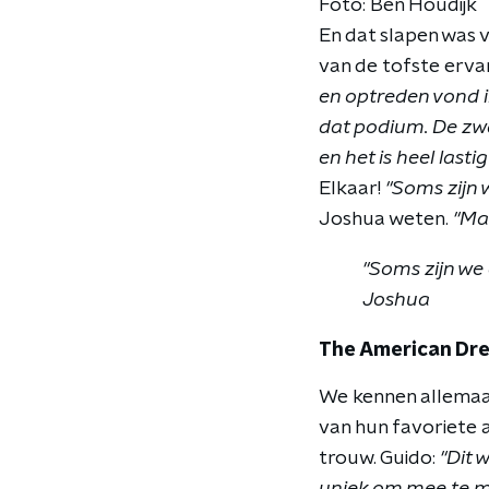
Foto: Ben Houdijk
En dat slapen was 
van de tofste erva
en optreden vond i
dat podium. De zw
en het is heel last
Elkaar!
"Soms zijn w
Joshua weten.
"Maa
"Soms zijn we 
Joshua
The American Dr
We kennen allemaal
van hun favoriete a
trouw. Guido:
"Dit 
uniek om mee te m