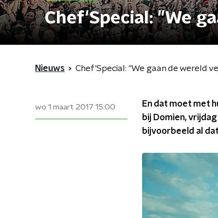
Chef'Special: "We ga
Nieuws
Chef'Special: "We gaan de wereld ve
En dat moet met h
wo 1 maart 2017
15:00
bij Domien, vrijda
bijvoorbeeld al da