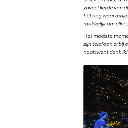
zoveel liefde van d
het nog waarmake
makkelijk om elke s
Het mooiste moment
zijn telefoon erbij
nooit went denk ik.