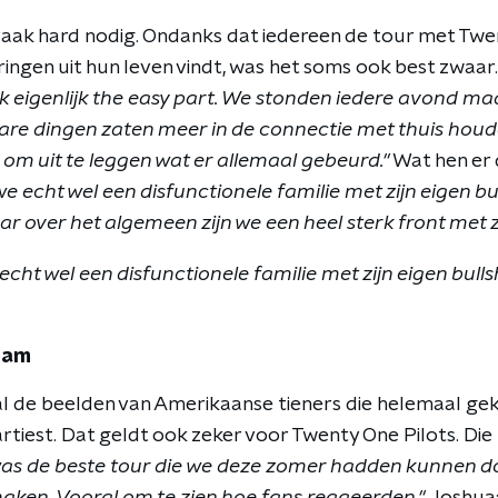
vaak hard nodig. Ondanks dat iedereen de tour met Twe
ringen uit hun leven vindt, was het soms ook best zwaar
k eigenlijk the easy part. We stonden iedere avond ma
are dingen zaten meer in
de connectie met thuis houd
ig om uit te leggen wat er allemaal gebeurd."
Wat hen er 
e echt wel een disfunctionele familie met zijn eigen bul
r over het algemeen zijn we een heel sterk front met z'
echt wel een disfunctionele familie met zijn eigen bullsh
eam
 de beelden van Amerikaanse tieners die helemaal gek 
rtiest. Dat geldt ook zeker voor Twenty One Pilots. Die 
was de beste tour die we deze zomer hadden kunnen d
aken. Vooral om te zien hoe fans reageerden."
Joshua