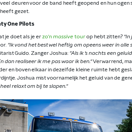
ie veel deuren voor de band heeft geopend en hun ogen 
 heeft gezet.
ty One Pilots
t je doet als je er
zo'n
massive
tour
op hebt zitten?
"In
oor.
"Ik vond het best wel heftig om opeens weer in alle s
itarist Guido. Zanger Joshua:
"Als ik 's nachts een geluid
En dan realiseer ik me pas waar ik ben."
Verwarrend, maa
onder en boven elkaar in dezelfde kleine ruimte hebt ges
dijntje. Joshua mist voornamelijk het geluid van de gen
heel relaxt om bij te slapen."