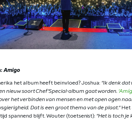
m:
Amigo
merika het album heeft beïnvloed? Joshua:
"Ik denk dat 
t een nieuw soort Chef'Special-album gaat worden.
'Amíg
over het verbinden van mensen en met open ogen naar 
sgierigheid. Dat is een groot thema van de plaat."
Het 
ltijd spannend blijft. Wouter (toetsenist):
"Het is toch je 