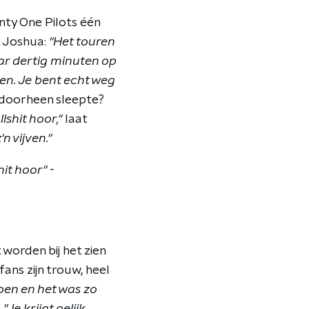
nty One Pilots één
. Joshua:
"Het touren
ar dertig minuten op
en. Je bent echt weg
doorheen sleepte?
lshit hoor,"
laat
n vijven."
it hoor" -
worden bij het zien
fans zijn trouw, heel
oen en het was zo
:
"Je krijgt gelijk