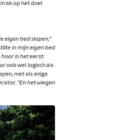
strak op het doel
 je eigen bed slapen,"
tilte in mijn eigen bed
 hoor is het eerst:
r ook wel logisch als
lapen, met als enige
erator.
"En het wiegen