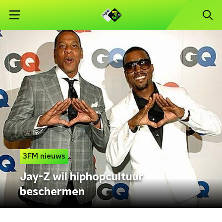
3FM nieuws
Jay-Z wil hiphopcultuur
beschermen