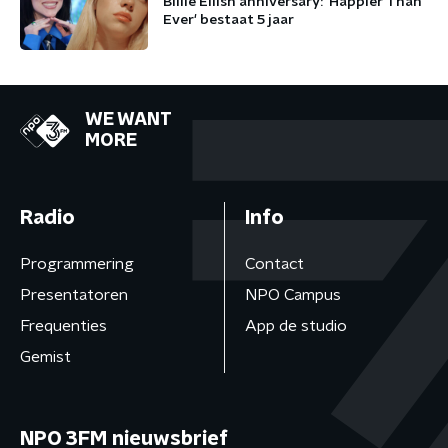
Billie Eilish anniversary: 'Happier Than
Ever' bestaat 5 jaar
WE WANT
MORE
Radio
Info
Programmering
Contact
Presentatoren
NPO Campus
Frequenties
App de studio
Gemist
NPO 3FM nieuwsbrief