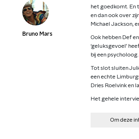
het goedkomt. En to
en dan ook over zijn
Michael Jackson, e
Bruno Mars
Ook hebben Def en J
‘geluksgevoel’ heef
bij een psycholoog. 
Tot slot sluiten Jul
een echte Limburgse
Dries Roelvink en la
Het gehele intervie
Om deze in