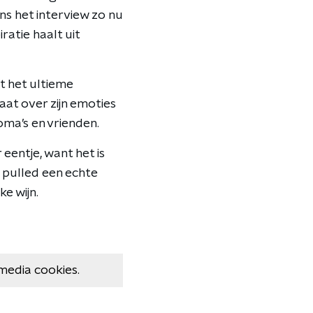
ns het interview zo nu
ratie haalt uit
et het ultieme
aat over zijn emoties
 oma’s en vrienden.
 eentje, want het is
f pulled een echte
ke wijn.
media cookies.