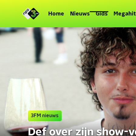
Home
Nieuws
Gids
Megahit
3FM nieuws
Def over zijn show-v