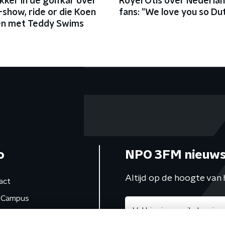
kker in de golfkar over
Royel Otis over Nederla
show, ride or die Koen
fans: "We love you so Du
en met Teddy Swims
o
NPO 3FM nieuws
Altijd op de hoogte van 
act
Campus
de studio