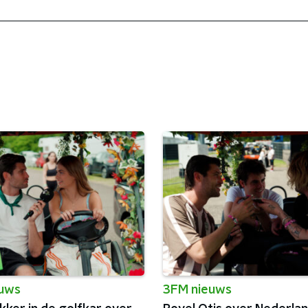
euws
3FM nieuws