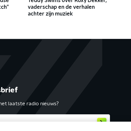
ndse
Teddy Swims over Roxy Dekker,
tch"
vaderschap en de verhalen
achter zijn muziek
brief
het laatste radio nieuws?