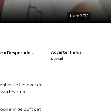
foto:
3FM
Advertentie via
ge x Desperados.
ster.nl
hebben ze het over de
k van tevoren
ewoon erin gelooft dat