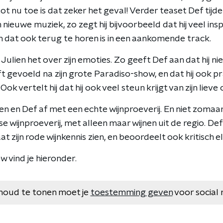
t nu toe is dat zeker het geval! Verder teaset Def tijde
 nieuwe muziek, zo zegt hij bijvoorbeeld dat hij veel inspi
n dat ook terug te horen is in een aankomende track.
ulien het over zijn emoties. Zo geeft Def aan dat hij ni
t gevoeld na zijn grote Paradiso-show, en dat hij ook pr
Ook vertelt hij dat hij ook veel steun krijgt van zijn lieve
ien en Def af met een echte wijnproeverij. En niet zomaar
 wijnproeverij, met alleen maar wijnen uit de regio. De
at zijn rode wijnkennis zien, en beoordeelt ook kritisch el
w vind je hieronder.
houd te tonen moet je
toestemming geven
voor social 