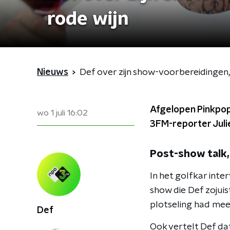
rode wijn
Nieuws
Def over zijn show-voorbereidingen, 
Afgelopen Pinkpop
wo 1 juli
16:02
3FM-reporter Julie
Post-show talk,
In het golfkar inte
show die Def zojuis
plotseling had mee
Def
Ook vertelt Def dat