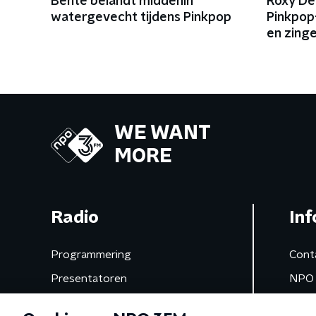
Bente belandt middenin
Roxy De
watergevecht tijdens Pinkpop
Pinkpop-
en zing
WE WANT
MORE
Radio
Inf
Programmering
Cont
Presentatoren
NPO 
Frequenties
App 