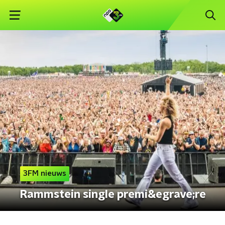
3FM nieuws
Rammstein single premi&egrave;re