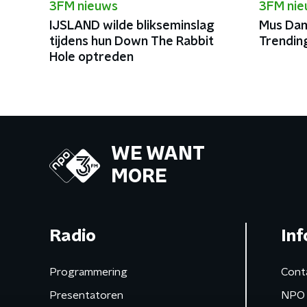
3FM nieuws
3FM ni
IJSLAND wilde blikseminslag
Mus Dam
tijdens hun Down The Rabbit
Trendin
Hole optreden
WE WANT
MORE
Radio
Inf
Programmering
Cont
Presentatoren
NPO 