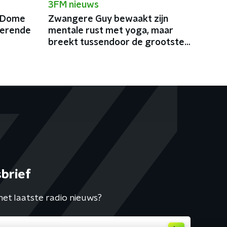
3FM nieuws
reDome
Zwangere Guy bewaakt zijn
verende
mentale rust met yoga, maar
breekt tussendoor de grootste
podia van België af
brief
het laatste radio nieuws?