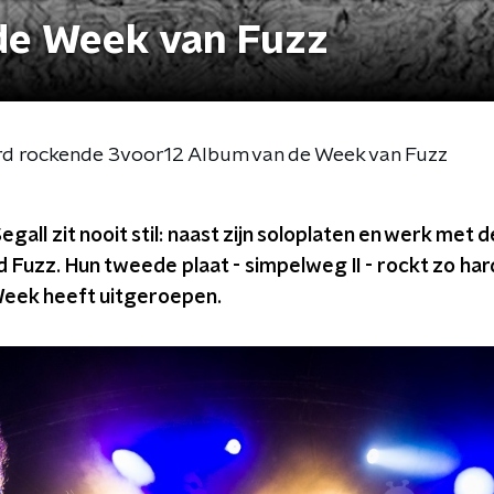
de Week van Fuzz
hard rockende 3voor12 Album van de Week van Fuzz
all zit nooit stil: naast zijn soloplaten en werk met 
nd Fuzz. Hun tweede plaat - simpelweg II - rockt zo h
Week heeft uitgeroepen.