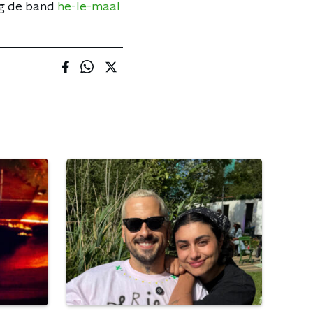
ng de band
he-le-maal