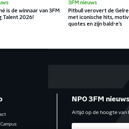
euws
3FM nieuws
é is de winnaar van 3FM
Pitbull verovert de Gel
g Talent 2026!
met iconische hits, moti
quotes en zijn bald-e's
o
NPO 3FM nieuws
Altijd op de hoogte van 
act
Campus