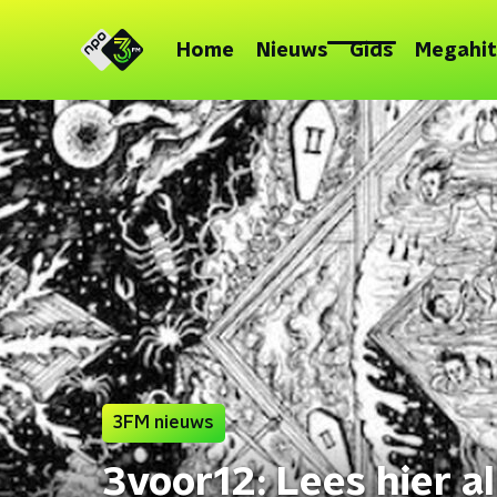
Home
Nieuws
Gids
Megahit
3FM nieuws
3voor12: Lees hier a