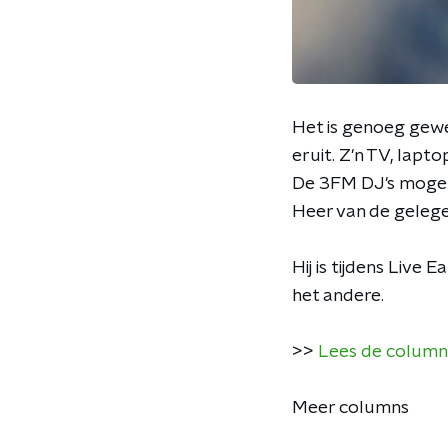
Het is genoeg gewe
eruit. Z'n TV, lapt
De 3FM DJ's mogen
Heer van de gelege
Hij is tijdens Liv
het andere.
>>
Lees de column 
Meer columns