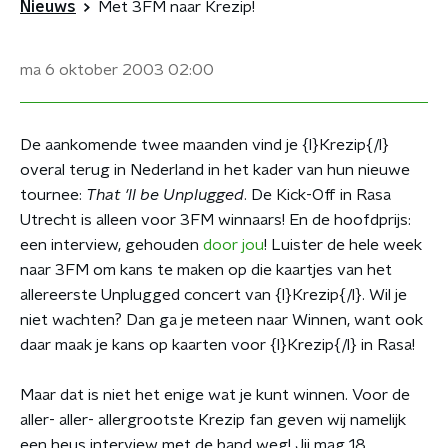
Nieuws
Met 3FM naar Krezip!
ma 6 oktober 2003
02:00
De aankomende twee maanden vind je {l}Krezip{/l}
overal terug in Nederland in het kader van hun nieuwe
tournee:
That 'll be Unplugged
. De Kick-Off in Rasa
Utrecht is alleen voor 3FM winnaars! En de hoofdprijs:
een interview, gehouden
door jou
! Luister de hele week
naar 3FM om kans te maken op die kaartjes van het
allereerste Unplugged concert van {l}Krezip{/l}. Wil je
niet wachten? Dan ga je meteen naar Winnen, want ook
daar maak je kans op kaarten voor {l}Krezip{/l} in Rasa!
Maar dat is niet het enige wat je kunt winnen. Voor de
aller- aller- allergrootste Krezip fan geven wij namelijk
een heus interview met de band weg! Jij mag 18