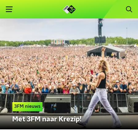
3FM nieuws
Met 3FM naar Krezip!