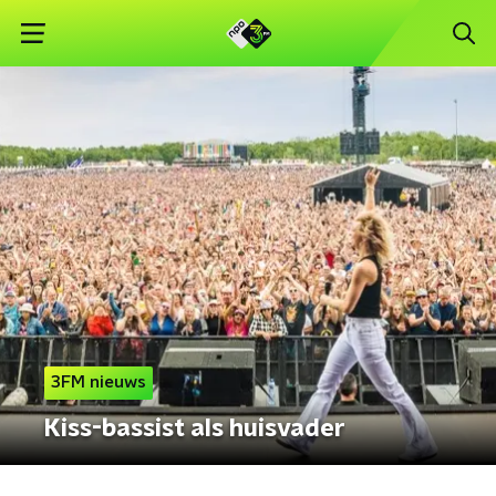
3FM nieuws
Kiss-bassist als huisvader