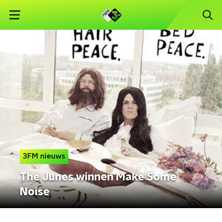
3FM nieuws
The Junes winnen Make Some
Noise