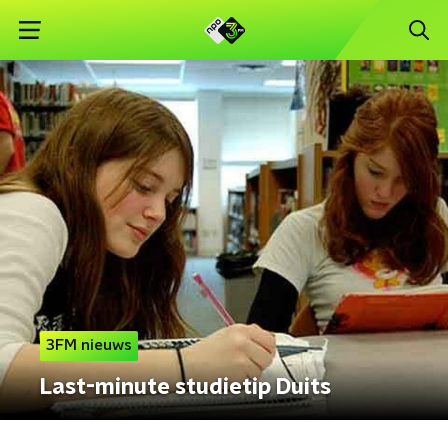
3FM nieuws
Last-minute studietip Duits