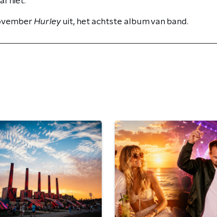
l niet."
november
Hurley
uit, het achtste album van band.