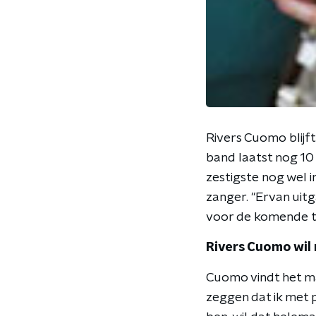
Rivers Cuomo blijft
band laatst nog 10 
zestigste nog wel in
zanger. "Ervan uitg
voor de komende tw
Rivers Cuomo wil
Cuomo vindt het ma
zeggen dat ik met p