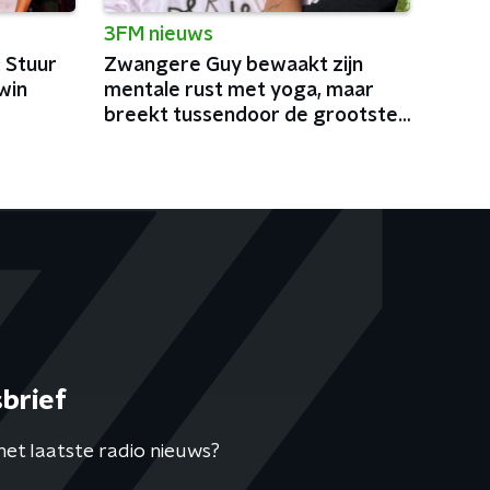
3FM nieuws
: Stuur
Zwangere Guy bewaakt zijn
win
mentale rust met yoga, maar
breekt tussendoor de grootste
podia van België af
brief
het laatste radio nieuws?