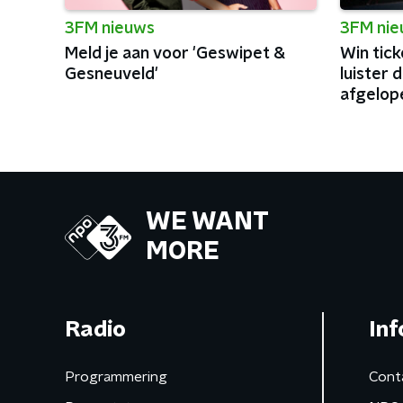
3FM nieuws
3FM ni
Meld je aan voor 'Geswipet &
Win tick
Gesneuveld'
luister 
afgelope
WE WANT
MORE
Radio
Inf
Programmering
Cont