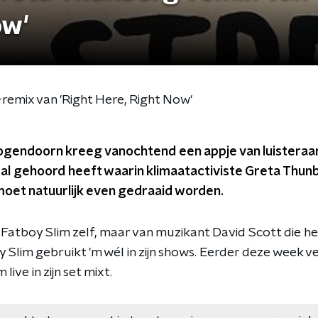
ow'
emix van 'Right Here, Right Now'
gendoorn kreeg vanochtend een appje van luisteraar T
 al gehoord heeft waarin klimaatactiviste Greta Thun
 moet natuurlijk even gedraaid worden.
n Fatboy Slim zelf, maar van muzikant David Scott die 
y Slim gebruikt 'm wél in zijn shows. Eerder deze week v
 live in zijn set mixt.