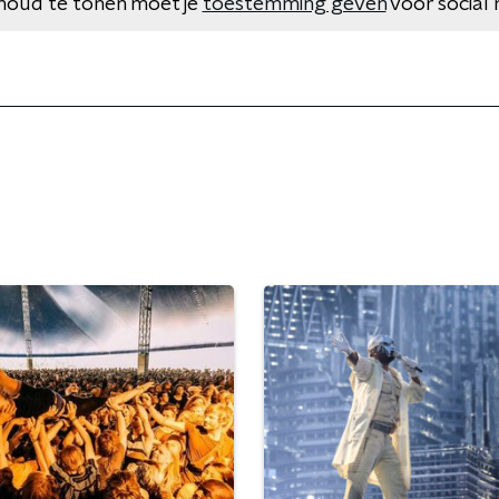
houd te tonen moet je
toestemming geven
voor social 