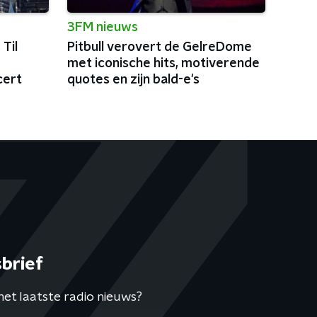
3FM nieuws
Til
Pitbull verovert de GelreDome
met iconische hits, motiverende
cert
quotes en zijn bald-e's
brief
het laatste radio nieuws?