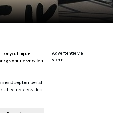
Advertentie via
ony: of hij de
ster.nl
berg voor de vocalen
hem eind september al
erscheen er een video