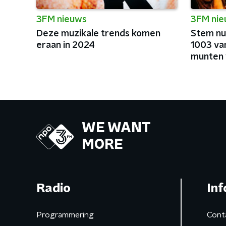
3FM nieuws
3FM ni
Deze muzikale trends komen
Stem nu
eraan in 2024
1003 va
munten 
WE WANT
MORE
Radio
Inf
Programmering
Cont