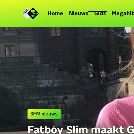
Home
Nieuws
Gids
Megahit
3FM nieuws
Fatboy Slim maakt 