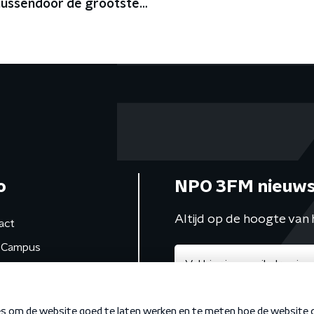
tussendoor de grootste
n België af
o
NPO 3FM nieuws
Altijd op de hoogte van 
act
Campus
de studio