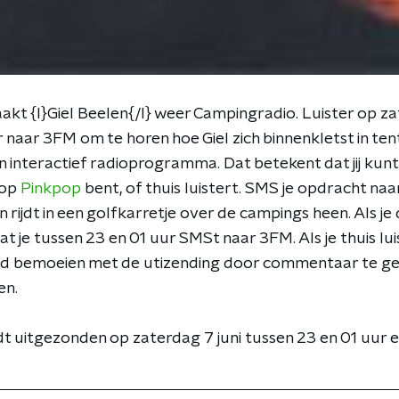
kt {l}Giel Beelen{/l} weer Campingradio. Luister op z
 naar 3FM om te horen hoe Giel zich binnenkletst in ten
n interactief radioprogramma. Dat betekent dat jij kunt
 op
Pinkpop
bent, of thuis luistert. SMS je opdracht naar
rijdt in een golfkarretje over de campings heen. Als je du
at je tussen 23 en 01 uur SMSt naar 3FM. Als je thuis luis
eid bemoeien met de utizending door commentaar te ge
en.
 uitgezonden op zaterdag 7 juni tussen 23 en 01 uur 