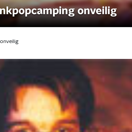
inkpopcamping onveilig
onveilig