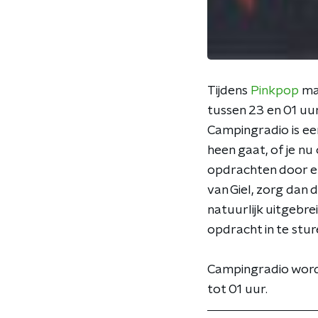
Tijdens
Pinkpop
maa
tussen 23 en 01 uur
Campingradio is ee
heen gaat, of je nu
opdrachten door en 
van Giel, zorg dan d
natuurlijk uitgebr
opdracht in te stur
Campingradio wordt
tot 01 uur.