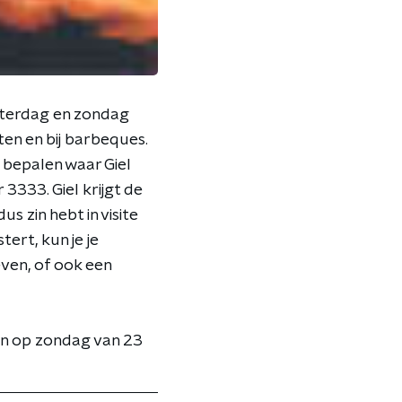
aterdag en zondag
ten en bij barbeques.
 bepalen waar Giel
 3333. Giel krijgt de
s zin hebt in visite
tert, kun je je
ven, of ook een
en op zondag van 23