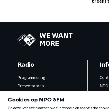
breekt 
podia va
WE WANT
MORE
Radio
Inf
Programmering
Cont
Presentatoren
NPO 
Frequenties
App 
Gemist