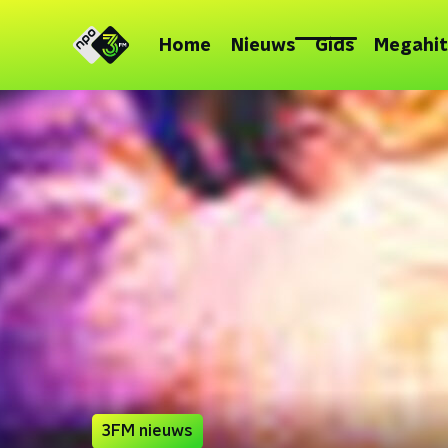
Home
Nieuws
Gids
Megahit
3FM nieuws