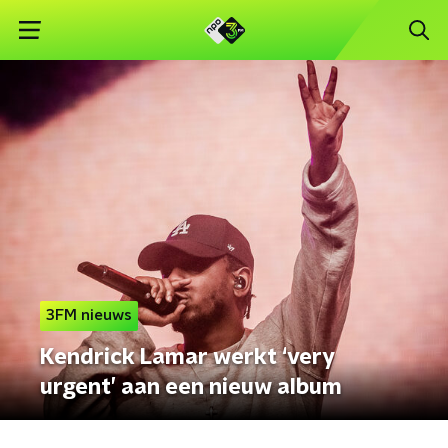
3FM nieuws
Kendrick Lamar werkt ‘very
urgent’ aan een nieuw album