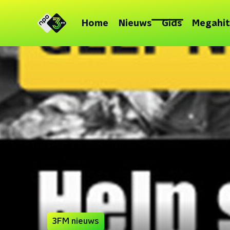
Home
Nieuws
Gids
Megahit
3FM nieuws