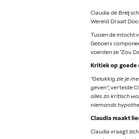
Claudia de Breij sch
Wereld Draait Door
Tussen de intocht 
Geboers componeerd
voerden ze 'Zou Da
Kritiek op goede
"Gelukkig zie je me
geven"
, vertelde 
alles zo kritisch w
niemands hypothee
Claudia maakt lie
Claudia vraagt zic