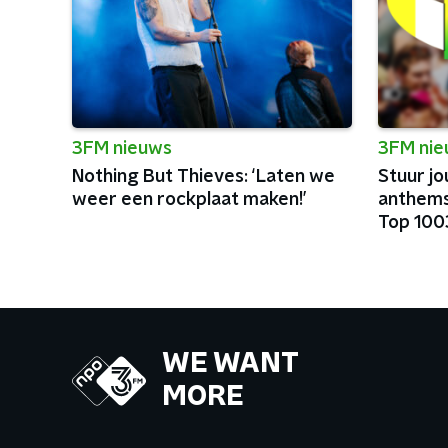
3FM nieuws
3FM ni
Nothing But Thieves: ‘Laten we
Stuur jo
weer een rockplaat maken!’
anthems
Top 100
festiva
WE WANT
MORE