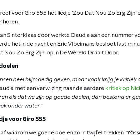
reef voor Giro 555 het liedje 'Zou Dat Nou Zo Erg Zijn' en 
 horen.
van Sinterklaas door werkte Claudia aan een nummer vo
e het in de nacht en Eric Vloeimans besloot last minu
t Nou Zo Erg Zijn' op in De Wereld Draait Door.
 doelen
nsen heel blijmoedig geven, maar vaak krijg je kritiek als
Claudia met een verwijzing naar de eerdere
kritiek op Ni
aren als dat we zijn op goede doelen, dan bestond er ge
k onder water."
dje voor Giro 555
h af waarom we goede doelen zo in twijfel trekken.
"Miss