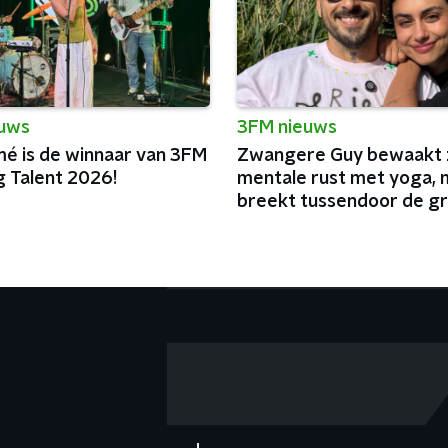
euws
3FM nieuws
é is de winnaar van 3FM
Zwangere Guy bewaakt z
g Talent 2026!
mentale rust met yoga, 
breekt tussendoor de g
podia van België af