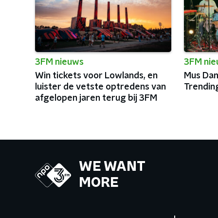
3FM nieuws
3FM ni
Win tickets voor Lowlands, en
Mus Dam
luister de vetste optredens van
Trendin
afgelopen jaren terug bij 3FM
WE WANT
MORE