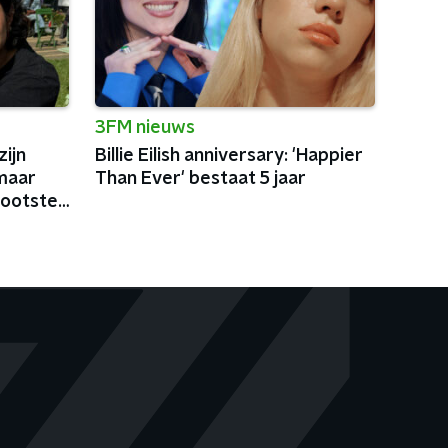
3FM nieuws
ijn
Billie Eilish anniversary: 'Happier
maar
Than Ever' bestaat 5 jaar
rootste