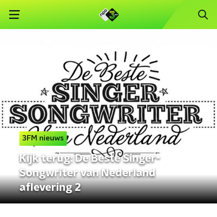
3FM nieuws
Kijk terug: De Beste Singer-
Songwriter van Nederland
aflevering 2