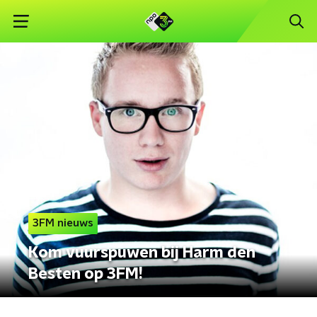
3FM nieuws
Kom vuurspuwen bij Harm den
Besten op 3FM!