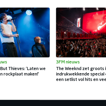
euws
3FM nieuws
 But Thieves: ‘Laten we
The Weeknd zet groots 
n rockplaat maken!’
indrukwekkende special 
een setlist vol hits en vee
charisma