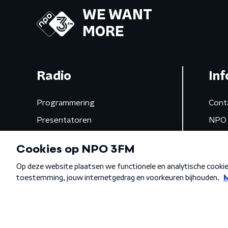
WE WANT
MORE
Radio
Inf
Programmering
Cont
Presentatoren
NPO 
Frequenties
App 
Gemist
Algemene voorwaarden
Privacybeleid