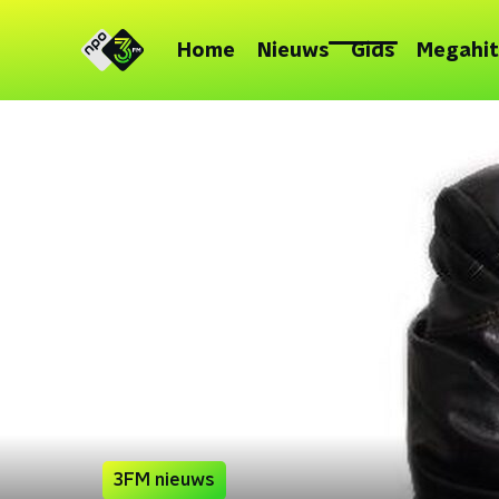
Home
Nieuws
Gids
Megahit
3FM nieuws