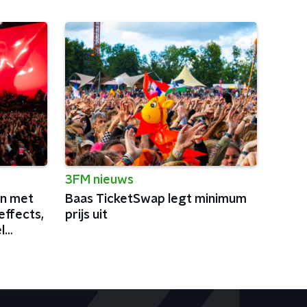
3FM nieuws
in met
Baas TicketSwap legt minimum
effects,
prijs uit
l