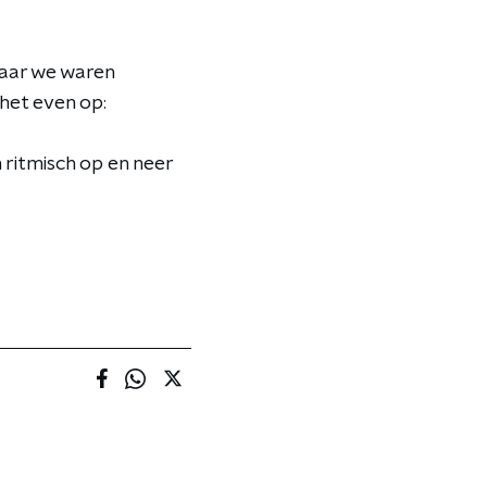
Maar we waren
 het even op:
ritmisch op en neer