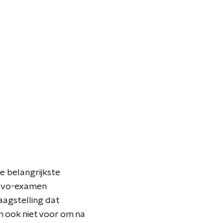
e belangrijkste
 havo-examen
aagstelling dat
n ook niet voor om na