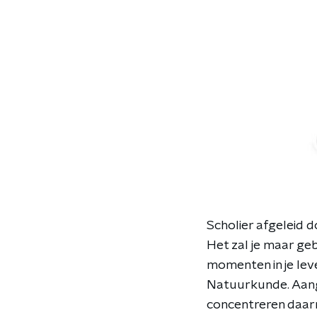
Scholier afgeleid d
Het zal je maar ge
momenten in je lev
Natuurkunde. Aange
concentreren daarn