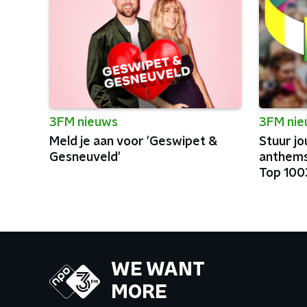
3FM nieuws
3FM ni
Meld je aan voor 'Geswipet &
Stuur jo
Gesneuveld'
anthems
Top 100
festiva
WE WANT
MORE