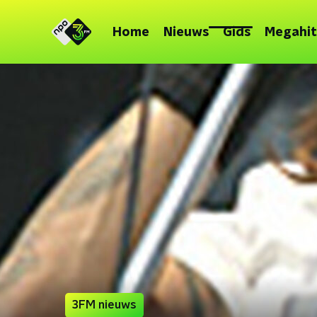
Home
Nieuws
Gids
Megahit
3FM nieuws