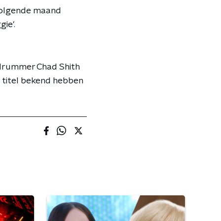
 Volgende maand
ie'.
ei drummer Chad Shith
e titel bekend hebben