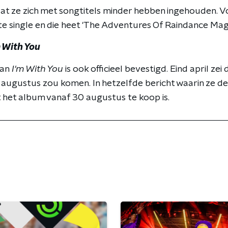
p dat ze zich met songtitels minder hebben ingehouden.
te single en die heet 'The Adventures Of Raindance Magg
m With You
van
I'm With You
is ook officieel bevestigd. Eind april z
in augustus zou komen. In hetzelfde bericht waarin ze d
 het album vanaf 30 augustus te koop is.