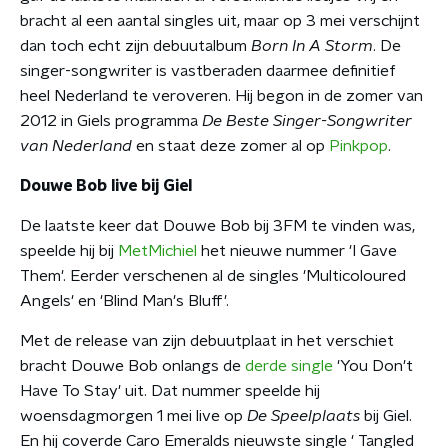
bracht al een aantal singles uit, maar op 3 mei verschijnt
dan toch echt zijn debuutalbum
Born In A Storm
. De
singer-songwriter is vastberaden daarmee definitief
heel Nederland te veroveren. Hij begon in de zomer van
2012 in Giels programma
De Beste Singer-Songwriter
van Nederland
en staat deze zomer al op
Pinkpop
.
Douwe Bob live bij Giel
De laatste keer dat Douwe Bob bij 3FM te vinden was,
speelde hij bij
MetMichiel
het nieuwe nummer 'I Gave
Them'. Eerder verschenen al de singles 'Multicoloured
Angels' en 'Blind Man's Bluff'.
Met de release van zijn debuutplaat in het verschiet
bracht Douwe Bob onlangs de
derde single
'You Don't
Have To Stay' uit. Dat nummer speelde hij
woensdagmorgen 1 mei live op
De Speelplaats
bij Giel.
En hij coverde Caro Emeralds nieuwste single ' Tangled