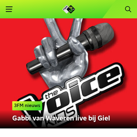
3FM nieuws
Gabbi van Waveren live bij Giel