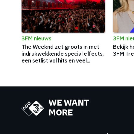
3FM nieuws
3FM ni
The Weeknd zet groots in met
Bekijk h
indrukwekkende special effects,
3FM Tre
een setlist vol hits en veel
charisma
WE WANT
MORE