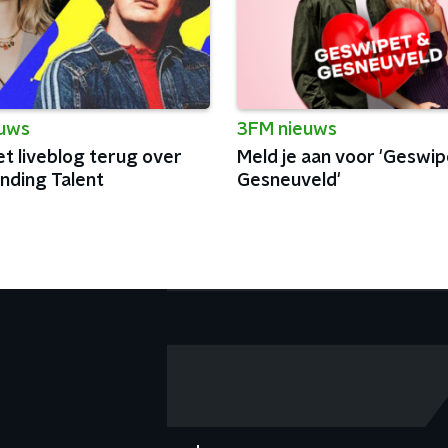
euws
3FM nieuws
et liveblog terug over
Meld je aan voor 'Geswip
nding Talent
Gesneuveld'