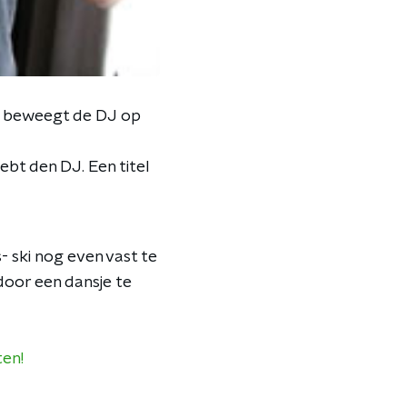
es beweegt de DJ op
ebt den DJ. Een titel
- ski nog even vast te
door een dansje te
ten!