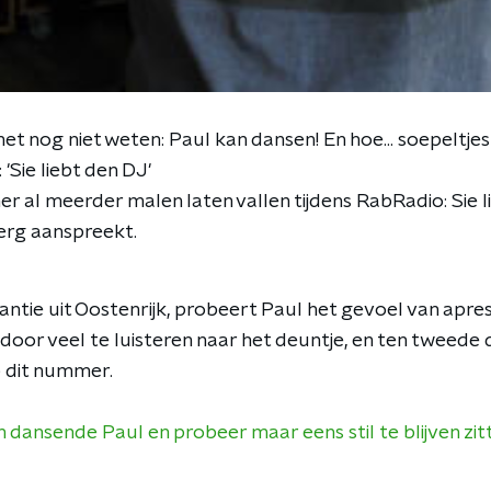
het nog niet weten: Paul kan dansen! En hoe... soepeltj
 'Sie liebt den DJ'
r al meerder malen laten vallen tijdens RabRadio: Sie li
 erg aanspreekt.
ntie uit Oostenrijk, probeert Paul het gevoel van apres
door veel te luisteren naar het deuntje, en ten tweede 
 dit nummer.
en dansende Paul en probeer maar eens stil te blijven zit