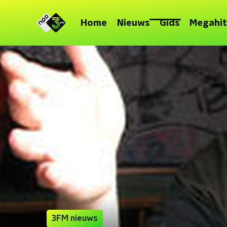
Home
Nieuws
Gids
Megahit
3FM nieuws