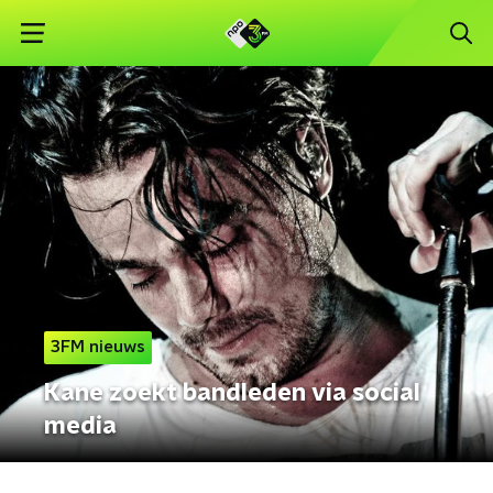
3FM nieuws
Kane zoekt bandleden via social
media